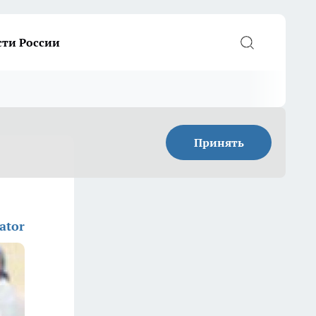
сти России
Принять
ator