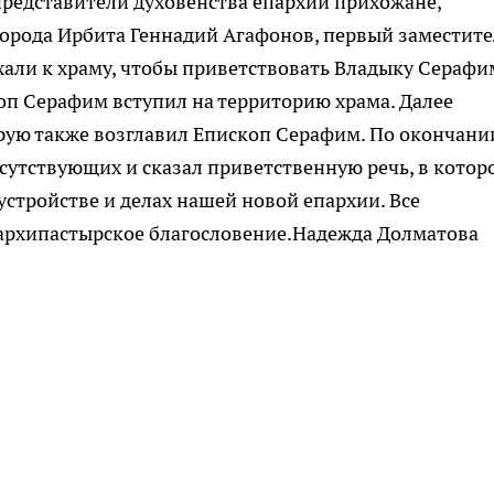
редставители духовенства епархии прихожане,
города Ирбита Геннадий Агафонов, первый заместите
хали к храму, чтобы приветствовать Владыку Серафи
п Серафим вступил на территорию храма. Далее
рую также возглавил Епископ Серафим. По окончани
сутствующих и сказал приветственную речь, в котор
устройстве и делах нашей новой епархии. Все
архипастырское благословение.Надежда Долматова