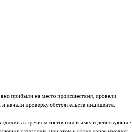
вно прибыли на место происшествия, провели
 и начали проверку обстоятельств инцидента.
аходились в трезвом состоянии и имели действующие
вующих категорий. При этом у обоих ранее имелись