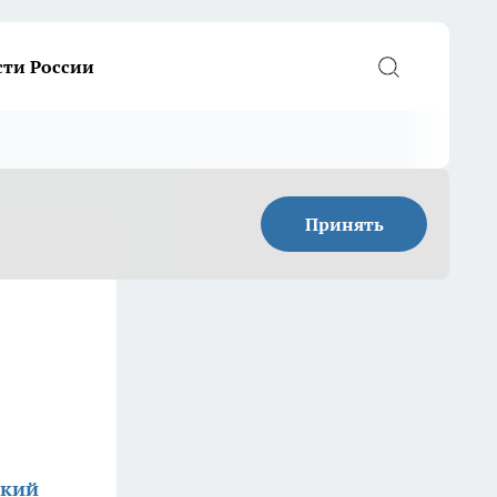
сти России
Принять
ский