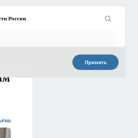
сти России
Принять
ам
ьёва