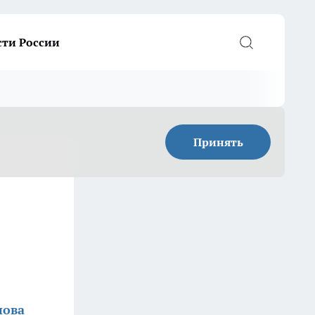
сти России
Принять
пова