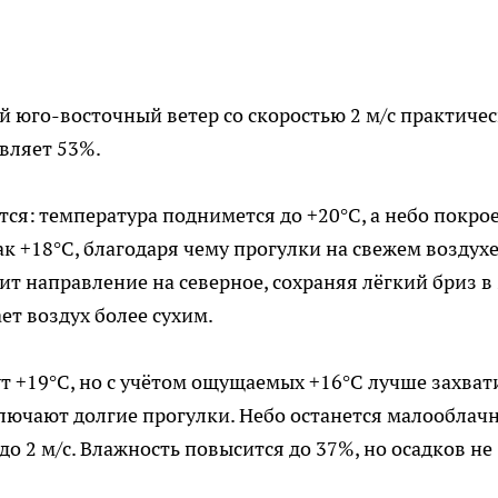
й юго-восточный ветер со скоростью 2 м/с практиче
авляет 53%.
ся: температура поднимется до +20°C, а небо покро
к +18°C, благодаря чему прогулки на свежем воздух
т направление на северное, сохраняя лёгкий бриз в 
ает воздух более сухим.
 +19°C, но с учётом ощущаемых +16°C лучше захват
ключают долгие прогулки. Небо останется малооблач
до 2 м/с. Влажность повысится до 37%, но осадков не