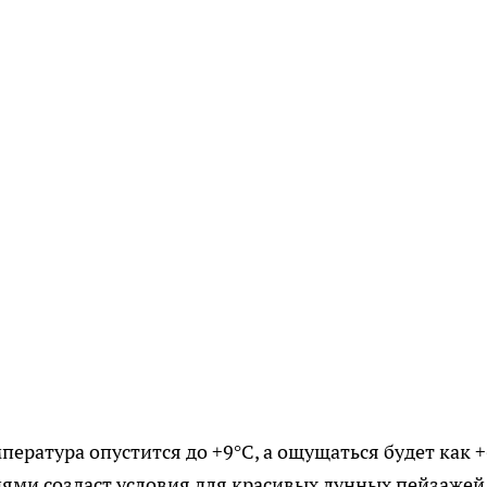
пература опустится до +9°C, а ощущаться будет как +
ями создаст условия для красивых лунных пейзажей