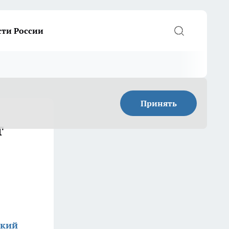
сти России
Принять
т
ский