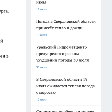
июля
12 июля
рга.
Погода в Свердловской области
принесёт тепло и дожди
18 июля
ой
Уральский Гидрометцентр
ы
предупредил о резком
ен в
ухудшении погоды 30 июля
30 июля
В Свердловской области 19
июля ожидается теплая погода
с моросью
19 июля
Синоптики пообещали морось