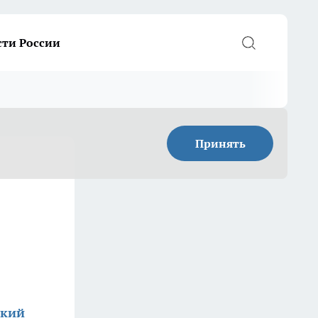
сти России
Принять
ский