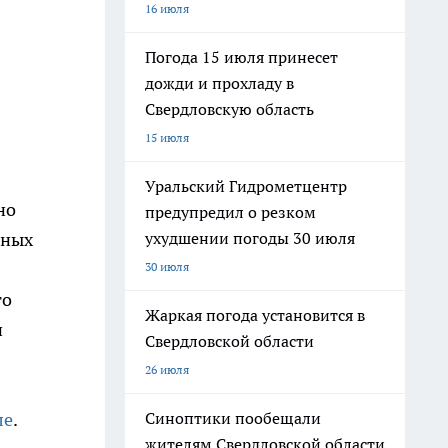
16 июля
Погода 15 июля принесет
дожди и прохладу в
Свердловскую область
15 июля
Уральский Гидрометцентр
но
предупредил о резком
ухудшении погоды 30 июля
ьных
30 июля
го
Жаркая погода установится в
и
Свердловской области
26 июля
Синоптики пообещали
ле
.
жителям Свердловской области