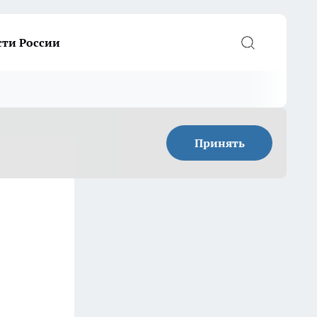
сти России
Принять