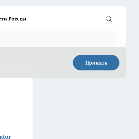
сти России
Принять
ator