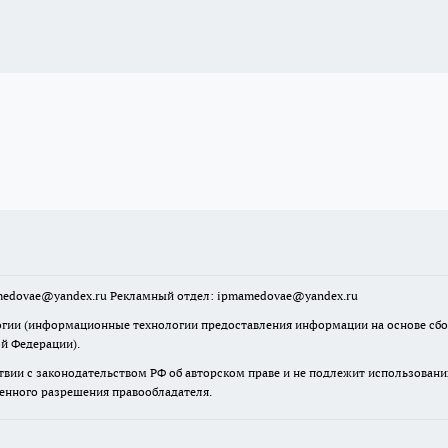
mamedovae@yandex.ru Рекламный отдел: ipmamedovae@yandex.ru
ии (информационные технологии предоставления информации на основе сбора
ой Федерации).
твии с законодательством РФ об авторском праве и не подлежит использовани
менного разрешения правообладателя.