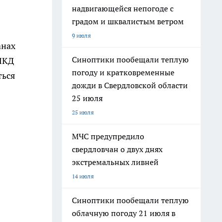
надвигающейся непогоде с
градом и шквалистым ветром
9 июля
анах
Синоптики пообещали теплую
 МКД
погоду и кратковременные
ться
дожди в Свердловской области
25 июля
25 июля
МЧС предупредило
свердловчан о двух днях
экстремальных ливней
14 июля
Синоптики пообещали теплую
облачную погоду 21 июля в