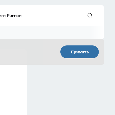
сти России
Принять