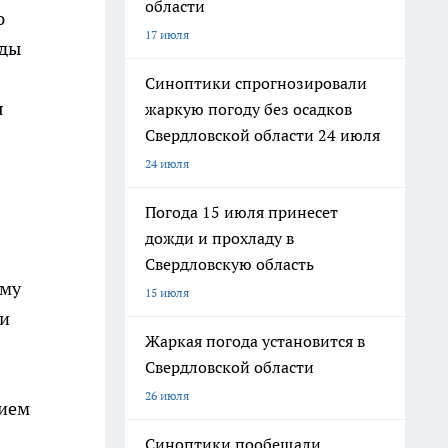
области
ю
17 июля
иды
Синоптики спрогнозировали
я
жаркую погоду без осадков
Свердловской области 24 июля
24 июля
Погода 15 июля принесет
дожди и прохладу в
Свердловскую область
ему
15 июля
ти
Жаркая погода установится в
Свердловской области
26 июля
нием
Синоптики пообещали