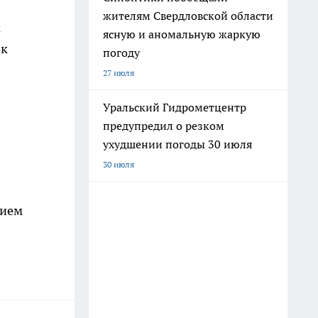
жителям Свердловской области
м
ясную и аномальную жаркую
ок
погоду
27 июля
Уральский Гидрометцентр
предупредил о резком
ухудшении погоды 30 июля
30 июля
нием