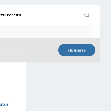
сти России
Принять
ator