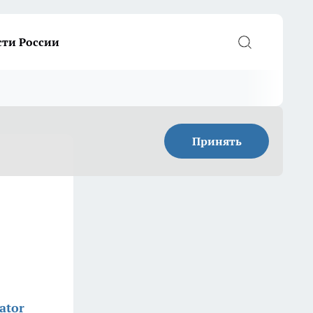
сти России
Принять
ator