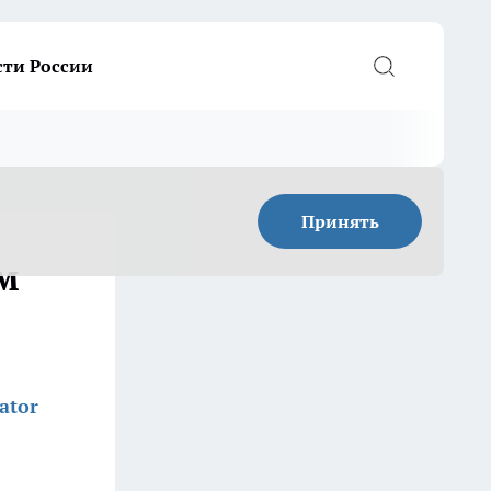
сти России
Принять
м
ator