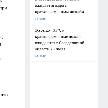
ь
ожидается жара с
 при
кратковременным дождём
23 июля
Жара до +35°С и
и,
кратковременные дожди
ожидаются в Свердловской
и
области 28 июля
28 июля
а
 что