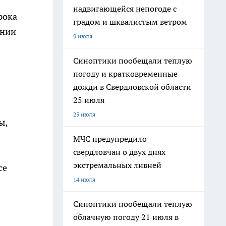
надвигающейся непогоде с
рока
градом и шквалистым ветром
ении
9 июля
Синоптики пообещали теплую
погоду и кратковременные
дожди в Свердловской области
25 июля
25 июля
ы,
МЧС предупредило
свердловчан о двух днях
экстремальных ливней
се
14 июля
Синоптики пообещали теплую
облачную погоду 21 июля в