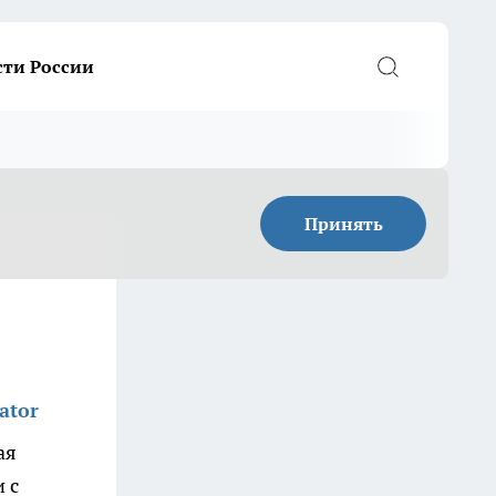
сти России
Принять
ator
ая
 с