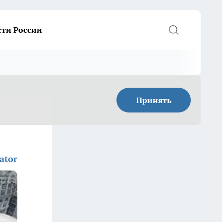
сти России
Принять
ator