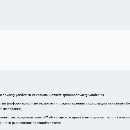
mamedovae@yandex.ru Рекламный отдел: ipmamedovae@yandex.ru
ии (информационные технологии предоставления информации на основе сбора
ой Федерации).
твии с законодательством РФ об авторском праве и не подлежит использовани
менного разрешения правообладателя.