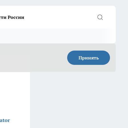
сти России
Принять
ator