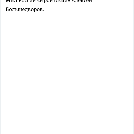
МВД России «Ирбитский» Алексей
Большедворов.