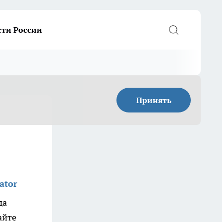
сти России
Принять
ator
да
айте