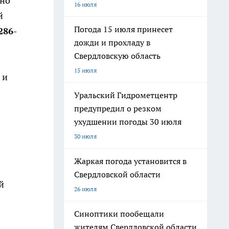
жно
16 июля
й
Погода 15 июля принесет
286-
дожди и прохладу в
Свердловскую область
15 июля
 и
Уральский Гидрометцентр
предупредил о резком
ухудшении погоды 30 июля
30 июля
Жаркая погода установится в
Свердловской области
й
26 июля
Синоптики пообещали
жителям Свердловской области