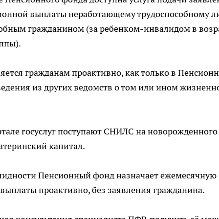
ионной выплаты неработающему трудоспособному ли
обным гражданином (за ребенком-инвалидом в возр
уппы).
вляется гражданам проактивно, как только в Пенсион
ведения из других ведомств о том или ином жизненн
ртале госуслуг поступают СНИЛС на новорожденного
материнский капитал.
лидности Пенсионный фонд назначает ежемесячную
 выплаты проактивно, без заявления гражданина.