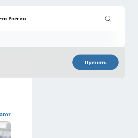
сти России
Принять
ator