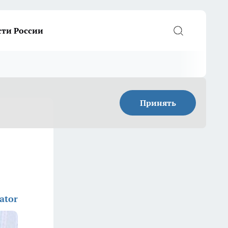
сти России
Принять
ator