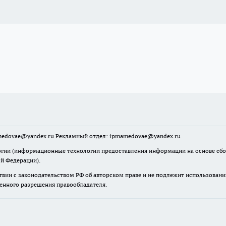
mamedovae@yandex.ru Рекламный отдел: ipmamedovae@yandex.ru
ии (информационные технологии предоставления информации на основе сбора
ой Федерации).
твии с законодательством РФ об авторском праве и не подлежит использовани
менного разрешения правообладателя.