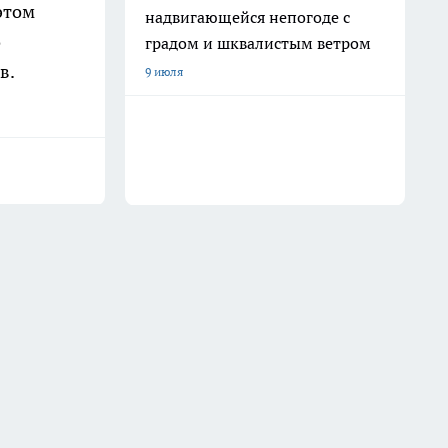
этом
надвигающейся непогоде с
о
градом и шквалистым ветром
в.
9 июля