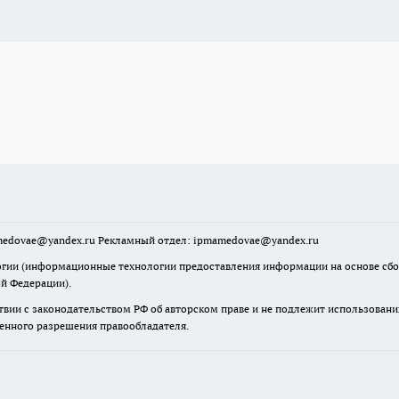
mamedovae@yandex.ru Рекламный отдел: ipmamedovae@yandex.ru
ии (информационные технологии предоставления информации на основе сбора
ой Федерации).
твии с законодательством РФ об авторском праве и не подлежит использовани
менного разрешения правообладателя.