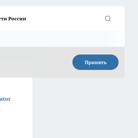
сти России
Принять
ator
з