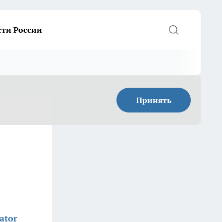
сти России
Принять
ator