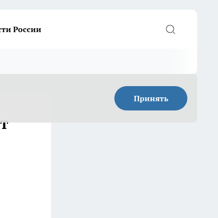
сти России
Принять
т