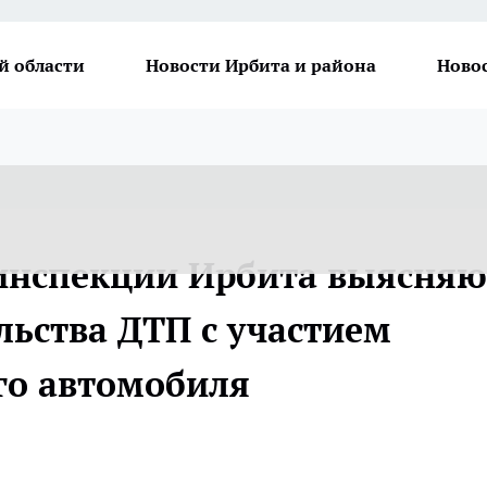
й области
Новости Ирбита и района
Ново
инспекции Ирбита выясняю
льства ДТП с участием
ого автомобиля