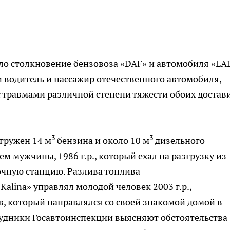
о столкновение бензовоза «DAF» и автомобиля «LA
ли водитель и пассажир отечественного автомобиля,
 травмами различной степени тяжести обоих достав
3
3
 гружен 14 м
бензина и около 10 м
дизельного
м мужчины, 1986 г.р., который ехал на разгрузку из
вочную станцию. Разлива топлива
alina» управлял молодой человек 2003 г.р.,
, который направлялся со своей знакомой домой в
трудники Госавтоинспекции выясняют обстоятельства