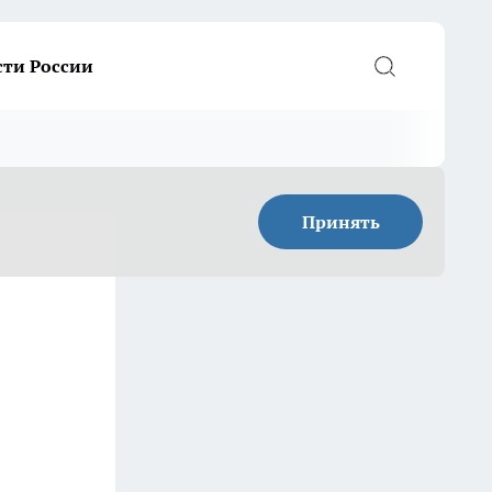
сти России
Принять