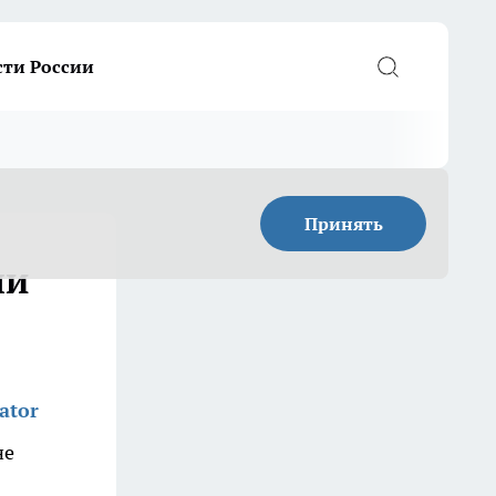
сти России
Принять
ли
ator
не