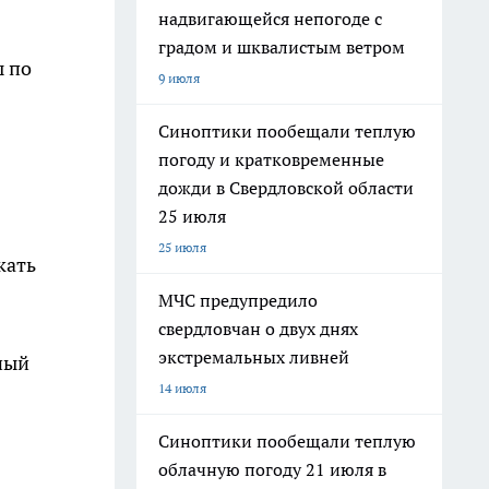
надвигающейся непогоде с
градом и шквалистым ветром
ы по
9 июля
Синоптики пообещали теплую
погоду и кратковременные
дожди в Свердловской области
25 июля
25 июля
кать
МЧС предупредило
свердловчан о двух днях
экстремальных ливней
ный
14 июля
Синоптики пообещали теплую
облачную погоду 21 июля в