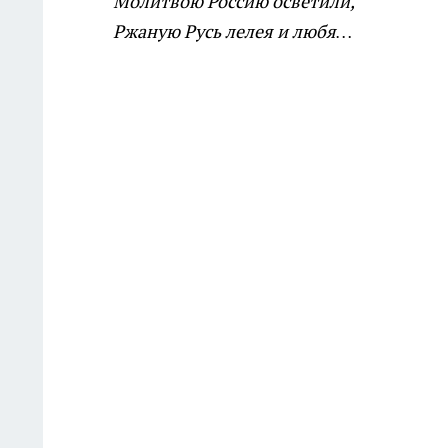
Молитвою Россию осветили,
Ржаную Русь лелея и любя…