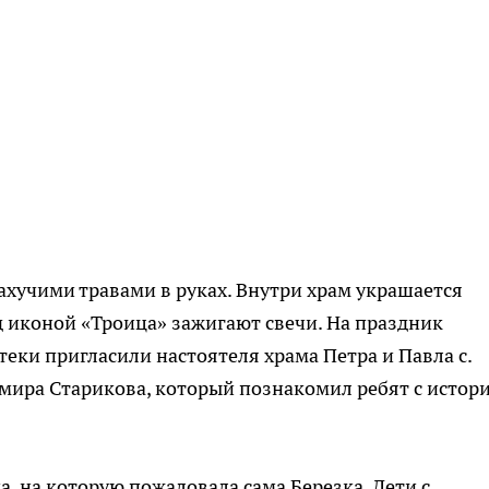
ахучими травами в руках. Внутри храм украшается
 иконой «Троица» зажигают свечи. На праздник
еки пригласили настоятеля храма Петра и Павла с.
мира Старикова, который познакомил ребят с истор
, на которую пожаловала сама Березка. Дети с