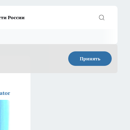
сти России
Принять
ator