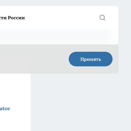
сти России
Принять
ator