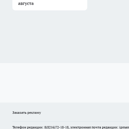
августа
01:00
Синоптики обещают тепло в
Свердловской области 6
августа
Вчера
Синоптики пообещали
жителям Свердловской
области теплый день без
осадков 5 августа
5 августа
Заказать рекламу
Телефон редакции: 8(8216)72-18-18, электронная почта редакции: ip