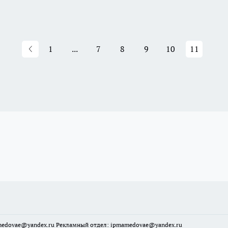
1
...
7
8
9
10
11
mamedovae@yandex.ru Рекламный отдел: ipmamedovae@yandex.ru