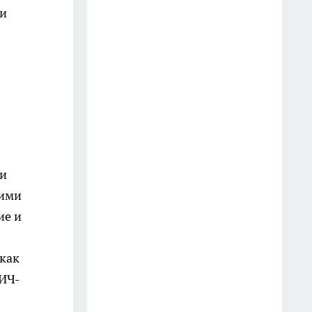
хи
Синоптики пообещали морось
и дожди в Свердловской
области 20 июля
20 июля
В Свердловской области 19
июля ожидается теплая погода
с моросью
19 июля
ни
гими
В Свердловской области 13
июля ожидается пасмурная
ие и
погода с осадками и
температурой до +21 градуса
 как
13 июля
ВИЧ-
Синоптики обещают