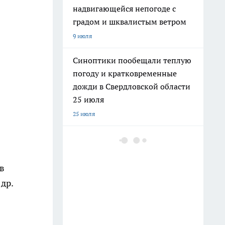
надвигающейся непогоде с
градом и шквалистым ветром
9 июля
Синоптики пообещали теплую
погоду и кратковременные
дожди в Свердловской области
25 июля
25 июля
МЧС предупредило
свердловчан о двух днях
экстремальных ливней
в
14 июля
др.
Синоптики пообещали теплую
облачную погоду 21 июля в