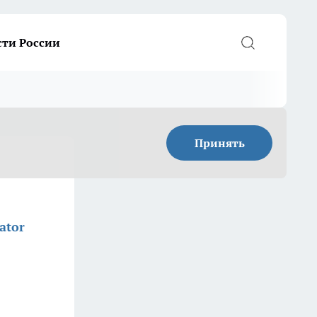
сти России
Принять
ator