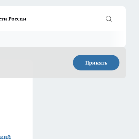
сти России
Принять
ский