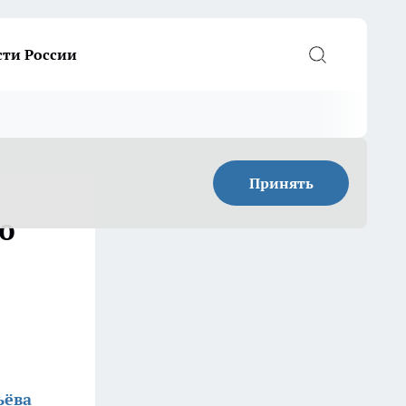
сти России
Принять
ю
ьёва