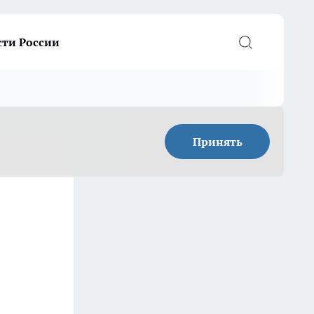
сти России
Принять