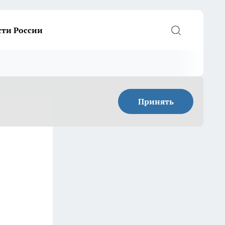
сти России
Принять