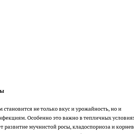
ды
становится не только вкус и урожайность, но и
нфекциям. Особенно это важно в тепличных условиях
т развитие мучнистой росы, кладоспориоза и корне