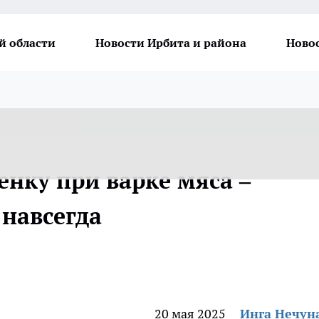
й области
Новости Ирбита и района
Ново
нку при варке мяса –
 навсегда
20 мая 2025
Инга Нечун