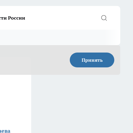
сти России
Принять
аева