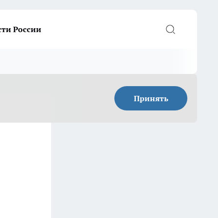
сти России
Принять