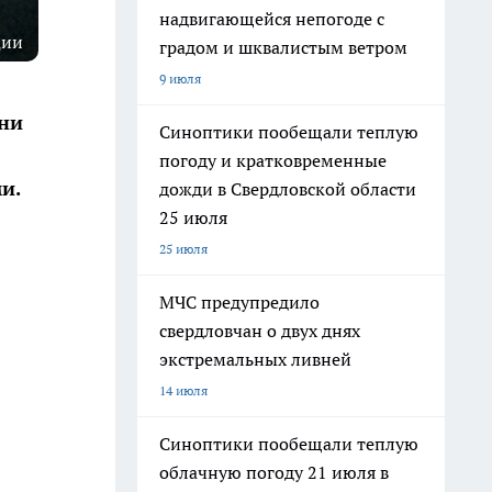
надвигающейся непогоде с
ции
градом и шквалистым ветром
9 июля
вни
Синоптики пообещали теплую
погоду и кратковременные
и.
дожди в Свердловской области
25 июля
25 июля
МЧС предупредило
свердловчан о двух днях
экстремальных ливней
14 июля
Синоптики пообещали теплую
облачную погоду 21 июля в