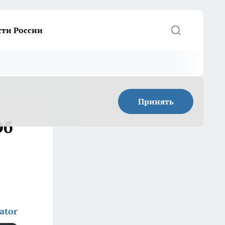
сти России
Принять
Об
ator