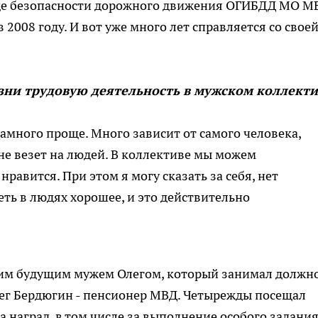
нде безопасности дорожного движения ОГИБДД МО М
2008 году. И вот уже много лет справляется со свое
зни трудовую деятельность в мужском коллекти
амного проще. Много зависит от самого человека,
не везет на людей. В коллективе мы можем
 нравится. При этом я могу сказать за себя, нет
еть в людях хорошее, и это действительно
воим будущим мужем Олегом, который занимал должн
ег Бердюгин - пенсионер МВД. Четырежды посещал
а наград, в том числе за выполнение особого задания