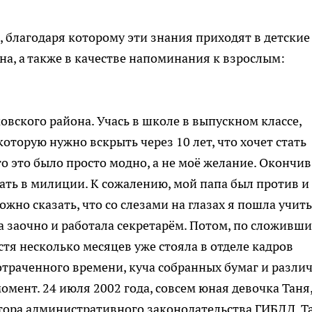
, благодаря которому эти знания приходят в детские
на, а также в качестве напоминания к взрослым:
овского района. Учась в школе в выпускном классе,
оторую нужно вскрыть через 10 лет, что хочет стать
о это было просто модно, а не моё желание. Окончив
отать в милиции. К сожалению, мой папа был против и
ожно сказать, что со слезами на глазах я пошла учить
 заочно и работала секретарём. Потом, по сложивш
стя несколько месяцев уже стояла в отделе кадров
траченного времени, куча собранных бумаг и разли
мент. 24 июля 2002 года, совсем юная девочка Таня,
ктора административного законодательства ГИБДД. Т