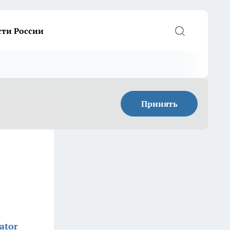
сти России
Принять
ator