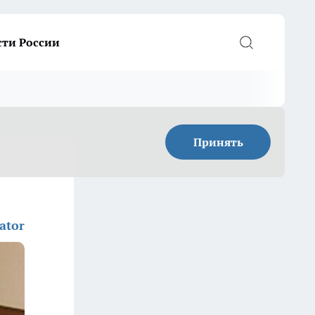
сти России
Принять
ator