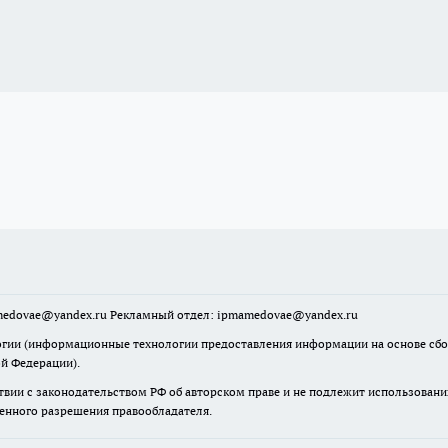
mamedovae@yandex.ru Рекламный отдел: ipmamedovae@yandex.ru
ии (информационные технологии предоставления информации на основе сбора
ой Федерации).
твии с законодательством РФ об авторском праве и не подлежит использовани
менного разрешения правообладателя.