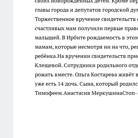
своих новорожденных детей. Кроме пе
главы города и депутатов городской д
Торжественное вручение свидетельств 
счастливых мам получили первые пра
малышей. В Ирбите рождаемость в этом
мамам, которые несмотря ни на что, ре
ребёнка.На вручении свидетельств пр
Клещевой. Сотрудники родильного отд
рожать вместе. Ольга Костарева живёт 
уже есть 14 дочь. Сына, который родилс
Тимофеем.Анастасия МеркушинаСтоп-к