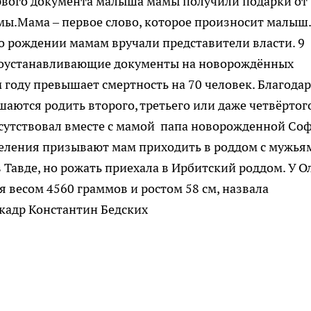
рвого документа малыша мамы получили подарки от
умы.Мама – первое слово, которое произносит малыш.
о рождении мамам вручали представители власти. 9
воустанавливающие документы на новорождённых
 году превышает смертность на 70 человек. Благода
шаются родить второго, третьего или даже четвёртог
исутствовал вместе с мамой папа новорожденной Со
еления призывают мам приходить в роддом с мужья
в Тавде, но рожать приехала в Ирбитский роддом. У О
я весом 4560 граммов и ростом 58 см, назвала
адр Константин Бедских