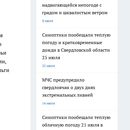
надвигающейся непогоде с
градом и шквалистым ветром
9 июля
Синоптики пообещали теплую
ря
погоду и кратковременные
о
дожди в Свердловской области
фьи
25 июля
ми,
25 июля
льги
МЧС предупредило
свердловчан о двух днях
экстремальных ливней
14 июля
Синоптики пообещали теплую
облачную погоду 21 июля в