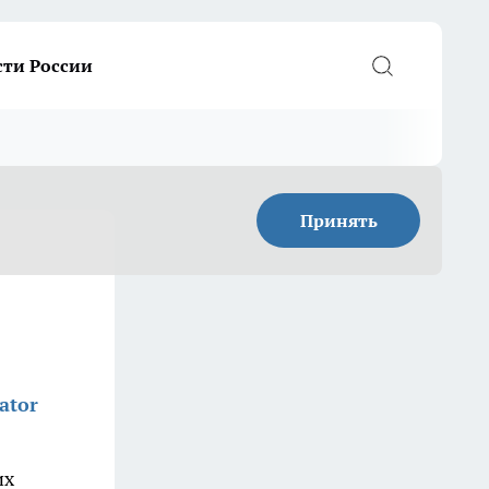
сти России
Принять
ator
их