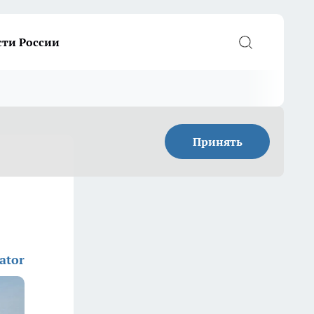
сти России
Принять
ator