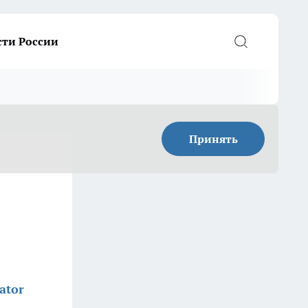
сти России
Принять
ator