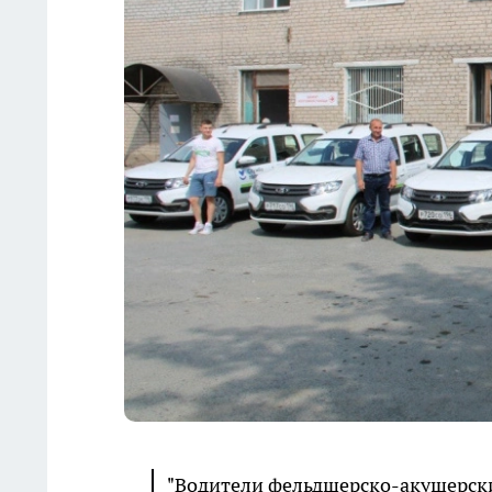
"Водители фельдшерско-акушерски