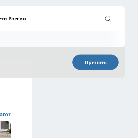
сти России
Принять
ator