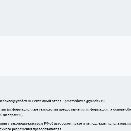
mamedovae@yandex.ru Рекламный отдел: ipmamedovae@yandex.ru
ии (информационные технологии предоставления информации на основе сбора
ой Федерации).
твии с законодательством РФ об авторском праве и не подлежит использовани
менного разрешения правообладателя.