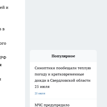
ей и
в в
ого
Популярное
 РФ
я
Синоптики пообещали теплую
погоду и кратковременные
и
дожди в Свердловской области
25 июля
25 июля
МЧС предупредило