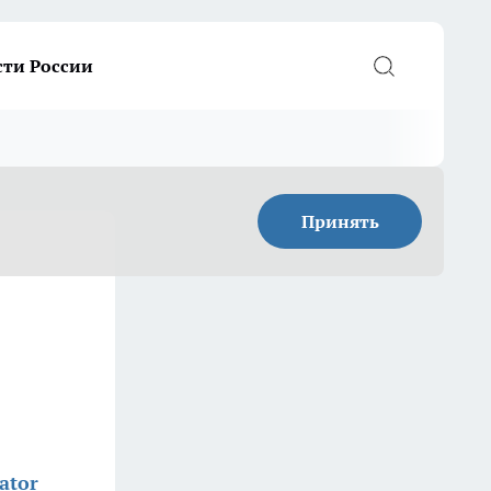
сти России
Принять
ator