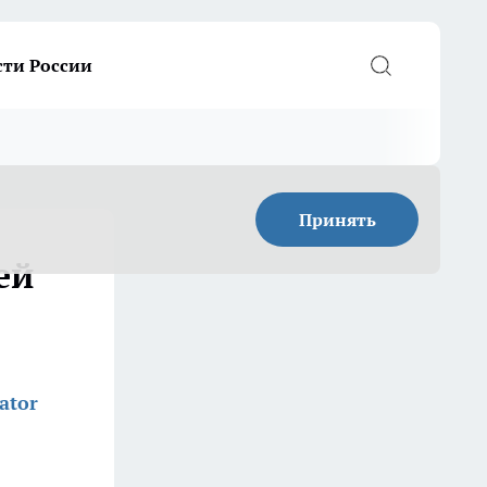
сти России
Принять
ей
ator