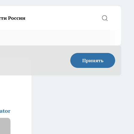
сти России
Принять
ator