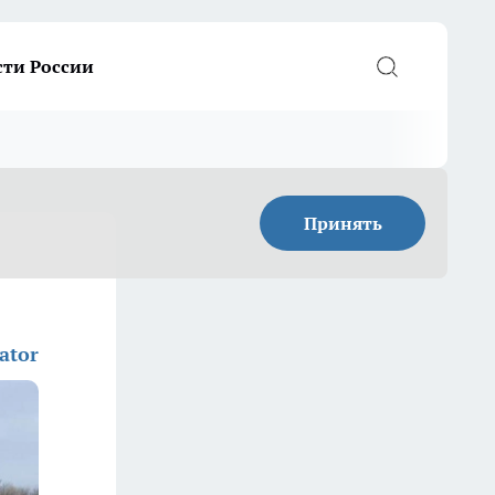
сти России
Принять
ator