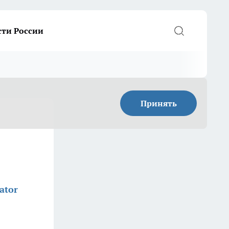
сти России
Принять
ator