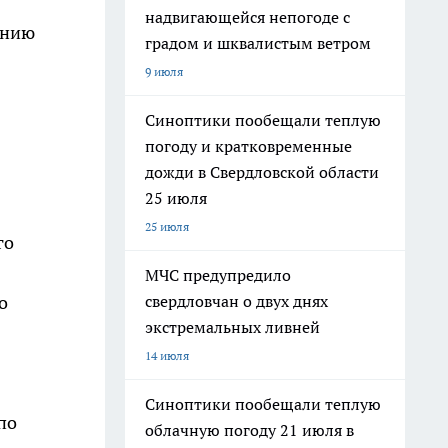
надвигающейся непогоде с
ению
градом и шквалистым ветром
9 июля
Синоптики пообещали теплую
погоду и кратковременные
дожди в Свердловской области
25 июля
25 июля
го
МЧС предупредило
о
свердловчан о двух днях
экстремальных ливней
14 июля
Синоптики пообещали теплую
по
облачную погоду 21 июля в