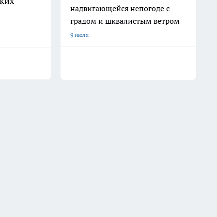
рких
надвигающейся непогоде с
градом и шквалистым ветром
9 июля