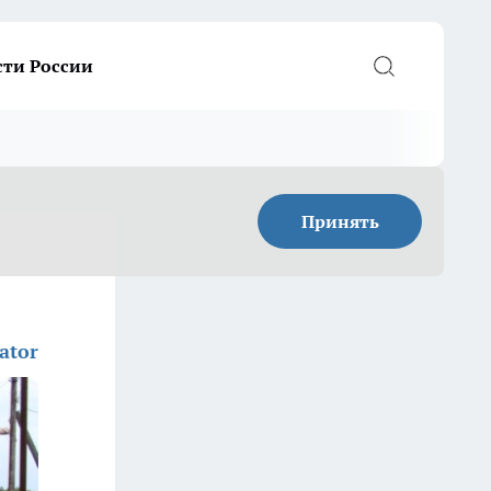
сти России
Принять
ator