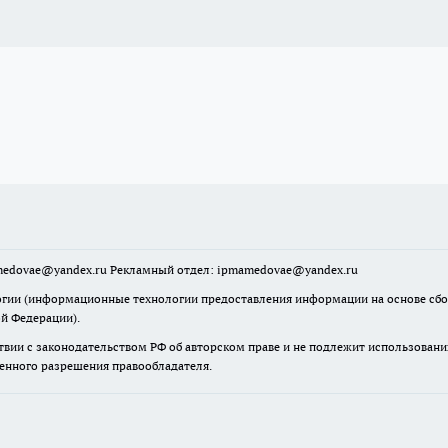
mamedovae@yandex.ru Рекламный отдел: ipmamedovae@yandex.ru
ии (информационные технологии предоставления информации на основе сбора
ой Федерации).
твии с законодательством РФ об авторском праве и не подлежит использовани
менного разрешения правообладателя.