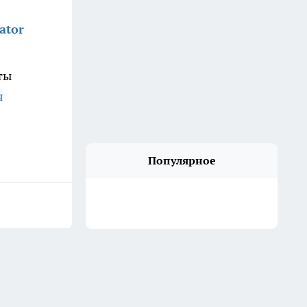
ator
ты
я
Популярное