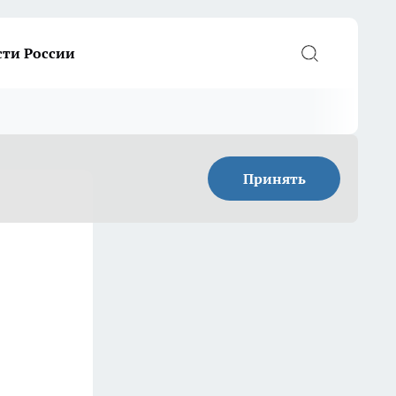
сти России
Принять