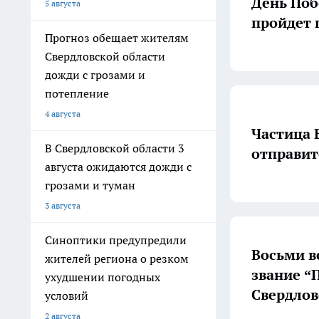
День Поб
5 августа
пройдет 
Прогноз обещает жителям
Свердловской области
дожди с грозами и
потепление
4 августа
Частица 
В Свердловской области 3
отправит
августа ожидаются дожди с
грозами и туман
3 августа
Синоптики предупредили
Восьми в
жителей региона о резком
звание “
ухудшении погодных
Свердлов
условий
2 августа