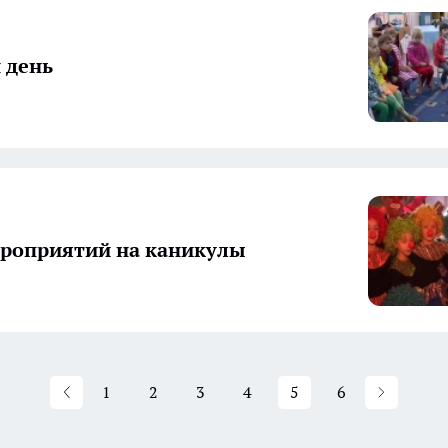
 день
роприятий на каникулы
1
2
3
4
5
6