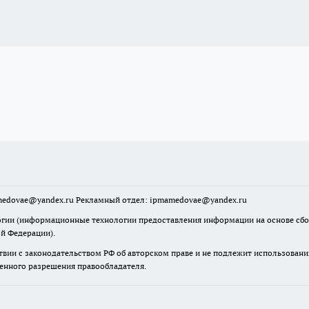
mamedovae@yandex.ru Рекламный отдел: ipmamedovae@yandex.ru
ии (информационные технологии предоставления информации на основе сбора
ой Федерации).
твии с законодательством РФ об авторском праве и не подлежит использовани
менного разрешения правообладателя.