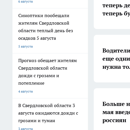
6 августа
теперь д
теперь б
Синоптики пообещали
жителям Свердловской
области теплый день без
осадков 5 августа
5 августа
Водители
еще одни 
Прогноз обещает жителям
нужна то
Свердловской области
дожди с грозами и
потепление
4 августа
Больше н
В Свердловской области 3
мая введ
августа ожидаются дожди с
россиян
грозами и туман
3 августа