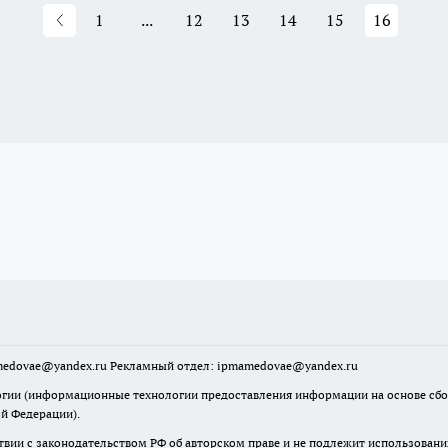
1
...
12
13
14
15
16
mamedovae@yandex.ru Рекламный отдел: ipmamedovae@yandex.ru
ии (информационные технологии предоставления информации на основе сбора
ой Федерации).
твии с законодательством РФ об авторском праве и не подлежит использовани