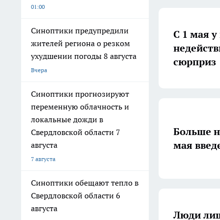
01:00
Синоптики предупредили
С 1 мая у
жителей региона о резком
недейств
ухудшении погоды 8 августа
сюрприз
Вчера
Синоптики прогнозируют
переменную облачность и
локальные дожди в
Больше н
Свердловской области 7
мая введ
августа
7 августа
Синоптики обещают тепло в
Свердловской области 6
августа
Люди лиш